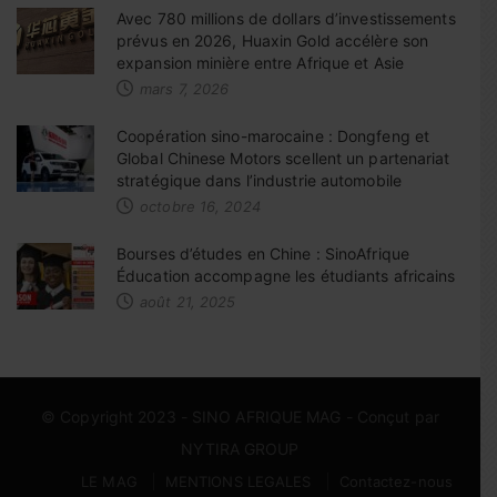
Avec 780 millions de dollars d’investissements
prévus en 2026, Huaxin Gold accélère son
expansion minière entre Afrique et Asie
mars 7, 2026
Coopération sino-marocaine : Dongfeng et
Global Chinese Motors scellent un partenariat
stratégique dans l’industrie automobile
octobre 16, 2024
Bourses d’études en Chine : SinoAfrique
Éducation accompagne les étudiants africains
août 21, 2025
© Copyright 2023 -
SINO AFRIQUE MAG
- Conçut par
NYTIRA GROUP
LE MAG
MENTIONS LEGALES
Contactez-nous