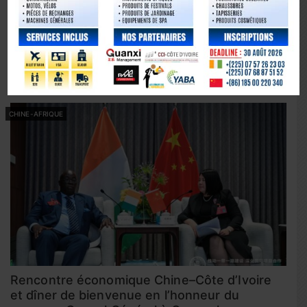
Bourses d’études en Chine : SinoAfrique
Éducation accompagne les étudiants africains
août 21, 2025
Share
CHINE-AFRIQUE
Rencontre économique Chine–Côte d’Ivoire
et dîner de bienvenue en l’honneur du