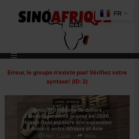
FR
Erreur, le groupe n'existe pas! Vérifiez votre
syntaxe! (ID: 2)
CHINE-AFRIQUE
Avec 780 millions de dollars
d’investissements prévus en 2026,
Huaxin Gold accélère son expansion
minière entre Afrique et Asie
mars 7, 2026
Share