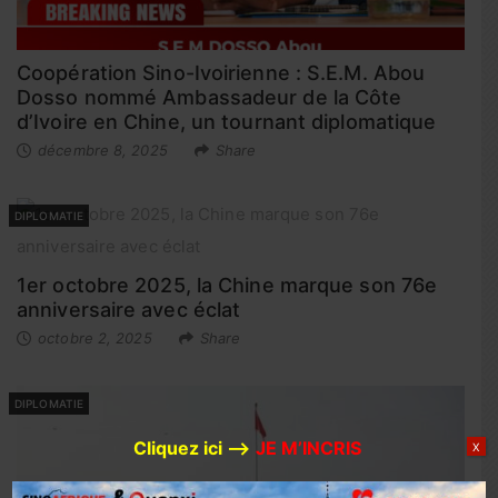
Coopération Sino-Ivoirienne : S.E.M. Abou
Dosso nommé Ambassadeur de la Côte
d’Ivoire en Chine, un tournant diplomatique
décembre 8, 2025
Share
DIPLOMATIE
1er octobre 2025, la Chine marque son 76e
anniversaire avec éclat
octobre 2, 2025
Share
DIPLOMATIE
Cliquez ici –>
JE M’INCRIS
X