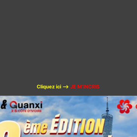
Cliquez ici –>
JE M’INCRIS