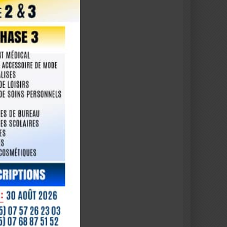
pération Sino-Ivoirienne : S.E.M. Abou Doss
e d’Ivoire en Chine, un tournant diplomatique
 décembre 2025, le Conseil des ministres de la Répub
écret portant nomination…