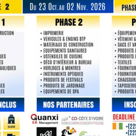
ation officielle du siège du centre
Coo
LLIANCE (YABA) à Guangzhou
Côt
 13 janvier 2026 Le centre d’affaires YUE
Le 3
océdé, le…
un d