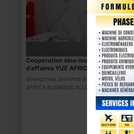
in Gold
Coopération sino-ivoirienne : inaugur
gie
d’affaires YUE AFRICA BUSINESS A
Guangzhou, province du Guangdong – Mardi
AFRICA BUSINESS ALLIANCE (YABA) a pr