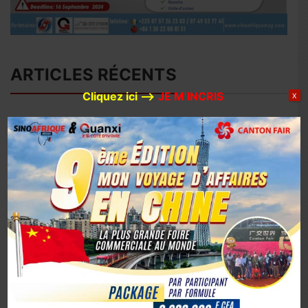
ARTICLES RÉCENTS
Cliquez ici –>
JE M’INCRIS
X
Avec 780 millions de dollars d’investissements prévus en
2026, Huaxin Gold accélère son expansion minière entre
Afrique et Asie
Coopération sino-ivoirienne : inauguration officielle du
siège du centre d’affaires YUE AFRICA BUSINESS ALLIANCE
(YABA) à Guangzhou
Coopération Sino-Ivoirienne : S.E.M. Abou Dosso nommé
Ambassadeur de la Côte d’Ivoire en Chine, un tournant
diplomatique
1er octobre 2025, la Chine marque son 76e anniversaire