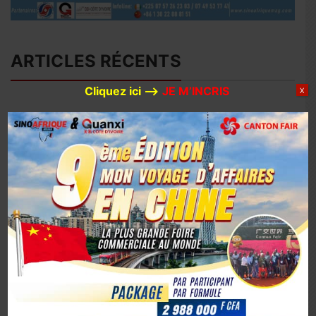
ARTICLES RÉCENTS
Cliquez ici –>
JE M’INCRIS
X
Avec 780 millions de dollars d’investissements prévus en
2026, Huaxin Gold accélère son expansion minière entre
Afrique et Asie
Coopération sino-ivoirienne : inauguration officielle du
siège du centre d’affaires YUE AFRICA BUSINESS ALLIANCE
(YABA) à Guangzhou
Coopération Sino-Ivoirienne : S.E.M. Abou Dosso nommé
Ambassadeur de la Côte d’Ivoire en Chine, un tournant
diplomatique
1er octobre 2025, la Chine marque son 76e anniversaire
avec éclat