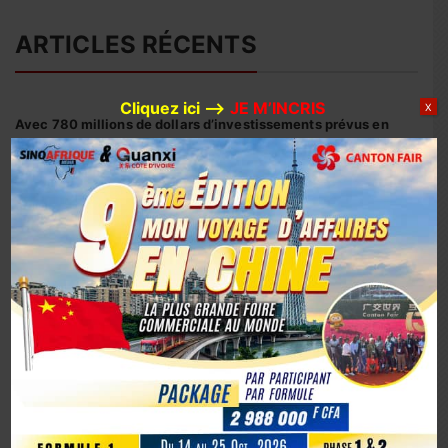
ARTICLES RÉCENTS
Cliquez ici –>
JE M’INCRIS
X
Avec 780 millions de dollars d’investissements prévus en
2026, Huaxin Gold accélère son expansion minière entre
Afrique et Asie
Coopération sino-ivoirienne : inauguration officielle du
siège du centre d’affaires YUE AFRICA BUSINESS ALLIANCE
(YABA) à Guangzhou
Coopération Sino-Ivoirienne : S.E.M. Abou Dosso nommé
Ambassadeur de la Côte d’Ivoire en Chine, un tournant
diplomatique
1er octobre 2025, la Chine marque son 76e anniversaire
avec éclat
La Chine fête les 80 ans de la capitulation du Japon