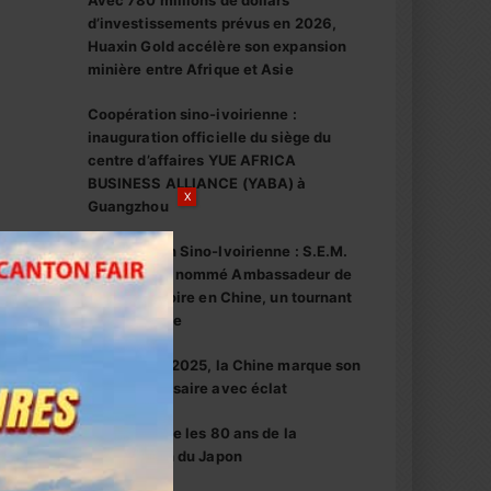
Avec 780 millions de dollars
d’investissements prévus en 2026,
Huaxin Gold accélère son expansion
minière entre Afrique et Asie
Coopération sino-ivoirienne :
inauguration officielle du siège du
centre d’affaires YUE AFRICA
BUSINESS ALLIANCE (YABA) à
X
Guangzhou
Coopération Sino-Ivoirienne : S.E.M.
Abou Dosso nommé Ambassadeur de
la Côte d’Ivoire en Chine, un tournant
diplomatique
1er octobre 2025, la Chine marque son
76e anniversaire avec éclat
La Chine fête les 80 ans de la
capitulation du Japon