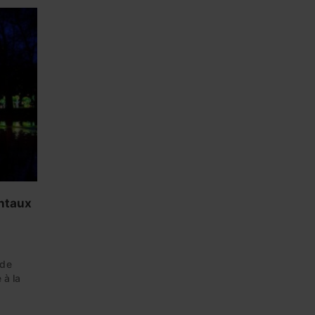
ntaux
 de
 à la