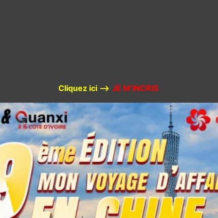
Cliquez ici –>
JE M’INCRIS