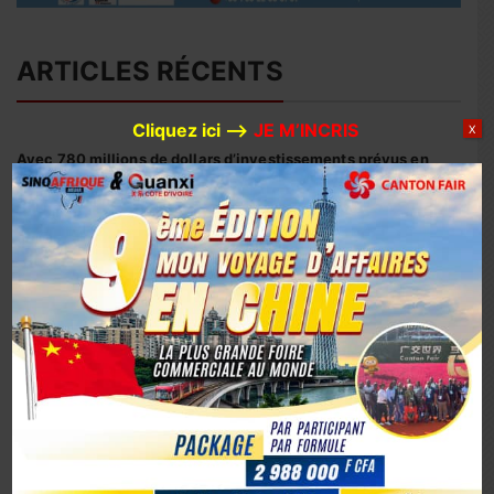
ARTICLES RÉCENTS
Cliquez ici –>
JE M’INCRIS
X
Avec 780 millions de dollars d’investissements prévus en
2026, Huaxin Gold accélère son expansion minière entre
Afrique et Asie
Coopération sino-ivoirienne : inauguration officielle du
siège du centre d’affaires YUE AFRICA BUSINESS ALLIANCE
(YABA) à Guangzhou
Coopération Sino-Ivoirienne : S.E.M. Abou Dosso nommé
Ambassadeur de la Côte d’Ivoire en Chine, un tournant
diplomatique
1er octobre 2025, la Chine marque son 76e anniversaire
avec éclat