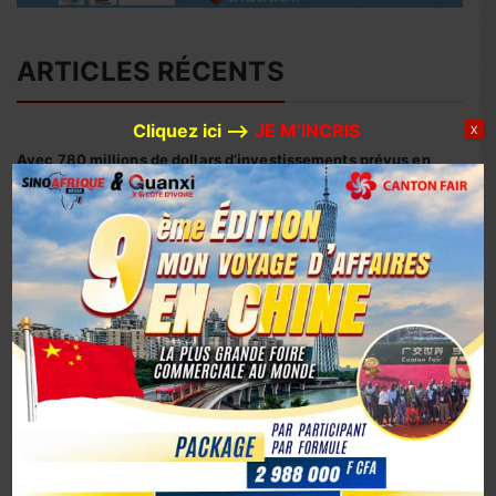
ARTICLES RÉCENTS
Cliquez ici –>
JE M’INCRIS
X
Avec 780 millions de dollars d’investissements prévus en
2026, Huaxin Gold accélère son expansion minière entre
Afrique et Asie
Coopération sino-ivoirienne : inauguration officielle du
siège du centre d’affaires YUE AFRICA BUSINESS ALLIANCE
(YABA) à Guangzhou
Coopération Sino-Ivoirienne : S.E.M. Abou Dosso nommé
Ambassadeur de la Côte d’Ivoire en Chine, un tournant
diplomatique
1er octobre 2025, la Chine marque son 76e anniversaire
avec éclat