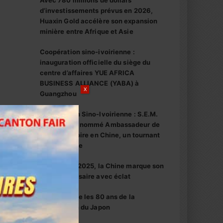
Avec 780 millions de dollars
d’investissements prévus en 2026,
Huaxin Gold accélère son expansion
minière entre Afrique et Asie
Coopération sino-ivoirienne :
inauguration officielle du siège du
centre d’affaires YUE AFRICA
BUSINESS ALLIANCE (YABA) à
X
Guangzhou
Coopération Sino-Ivoirienne : S.E.M.
Abou Dosso nommé Ambassadeur de
la Côte d’Ivoire en Chine, un tournant
diplomatique
1er octobre 2025, la Chine marque son
76e anniversaire avec éclat
La Chine fête les 80 ans de la
capitulation du Japon