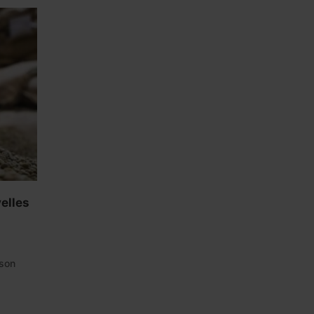
elles
 son