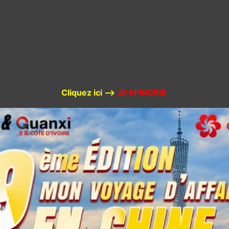
Cliquez ici –>
JE M’INCRIS