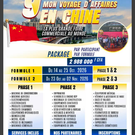
ARTICLES RÉCENTS
Avec 780 millions de dollars d’investissements prévus en
2026, Huaxin Gold accélère son expansion minière entre
Afrique et Asie
Coopération sino-ivoirienne : inauguration officielle du
siège du centre d’affaires YUE AFRICA BUSINESS ALLIANCE
(YABA) à Guangzhou
Coopération Sino-Ivoirienne : S.E.M. Abou Dosso nommé
Ambassadeur de la Côte d’Ivoire en Chine, un tournant
diplomatique
1er octobre 2025, la Chine marque son 76e anniversaire
avec éclat