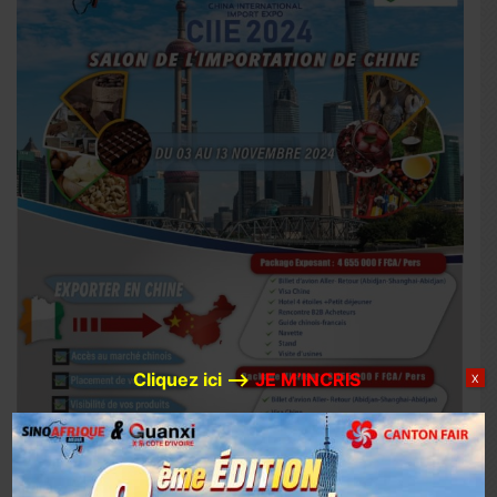
Cliquez ici –>
JE M’INCRIS
X