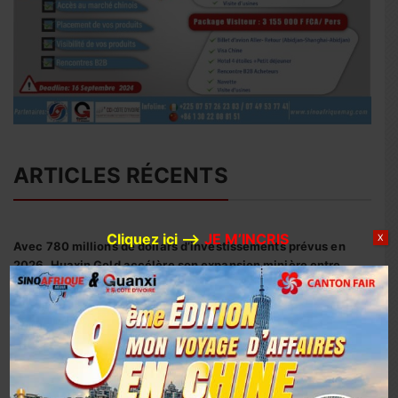
ARTICLES RÉCENTS
Cliquez ici –>
JE M’INCRIS
X
Avec 780 millions de dollars d’investissements prévus en
2026, Huaxin Gold accélère son expansion minière entre
Afrique et Asie
Coopération sino-ivoirienne : inauguration officielle du
siège du centre d’affaires YUE AFRICA BUSINESS ALLIANCE
(YABA) à Guangzhou
Coopération Sino-Ivoirienne : S.E.M. Abou Dosso nommé