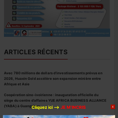
ARTICLES RÉCENTS
Avec 780 millions de dollars d’investissements prévus en
2026, Huaxin Gold accélère son expansion minière entre
Afrique et Asie
Coopération sino-ivoirienne : inauguration officielle du
siège du centre d’affaires YUE AFRICA BUSINESS ALLIANCE
(YABA) à Guangzhou
Cliquez ici –>
JE M’INCRIS
X
Coopération Sino-Ivoirienne : S.E.M. Abou Dosso nommé