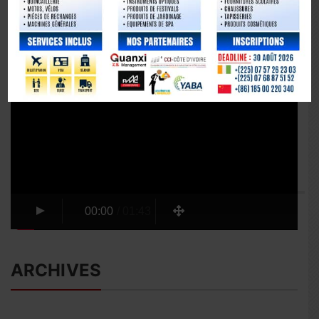
Lecteur
vidéo
00:00
/
01:43
ARCHIVES