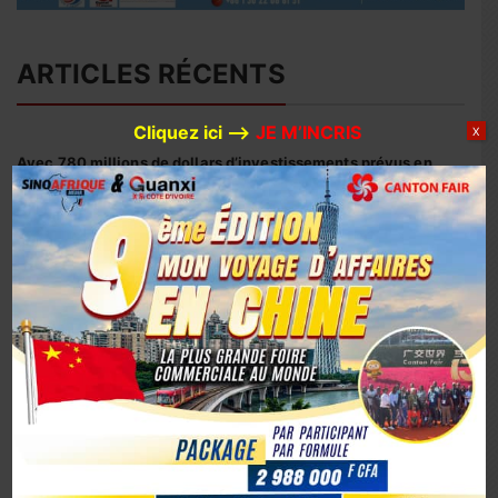
ARTICLES RÉCENTS
Cliquez ici –>
JE M’INCRIS
X
Avec 780 millions de dollars d’investissements prévus en
2026, Huaxin Gold accélère son expansion minière entre
Afrique et Asie
Coopération sino-ivoirienne : inauguration officielle du
siège du centre d’affaires YUE AFRICA BUSINESS ALLIANCE
(YABA) à Guangzhou
Coopération Sino-Ivoirienne : S.E.M. Abou Dosso nommé
Ambassadeur de la Côte d’Ivoire en Chine, un tournant
diplomatique
1er octobre 2025, la Chine marque son 76e anniversaire
avec éclat