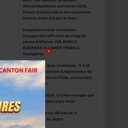
Avec 780 millions de dollars
d’investissements prévus en 2026,
Huaxin Gold accélère son expansion
minière entre Afrique et Asie
Coopération sino-ivoirienne :
inauguration officielle du siège du
centre d’affaires YUE AFRICA
BUSINESS ALLIANCE (YABA) à
X
Guangzhou
Coopération Sino-Ivoirienne : S.E.M.
Abou Dosso nommé Ambassadeur de
la Côte d’Ivoire en Chine, un tournant
diplomatique
1er octobre 2025, la Chine marque son
76e anniversaire avec éclat
La Chine fête les 80 ans de la
capitulation du Japon