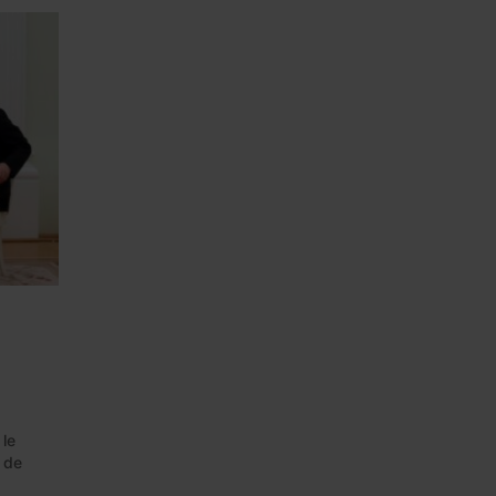
 le
 de