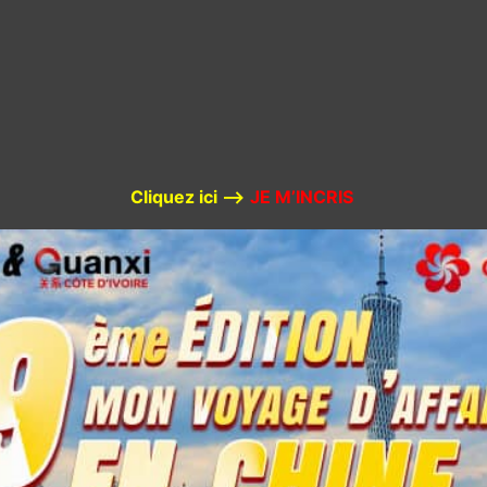
Cliquez ici –>
JE M’INCRIS