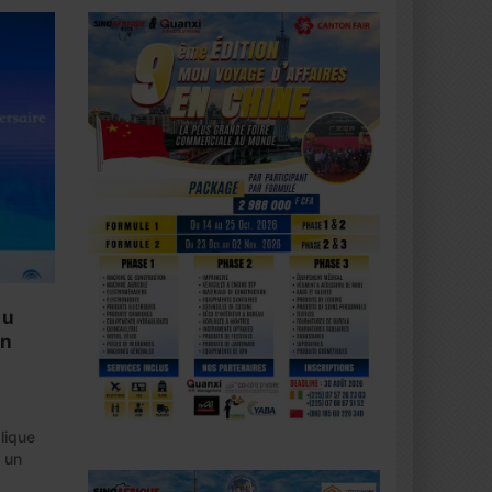
du
an
lique
 un