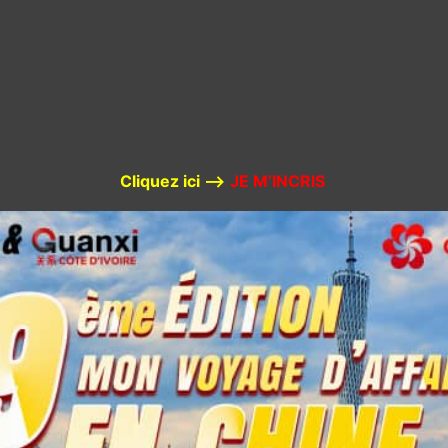
Cliquez ici –>
JE M’INCRIS