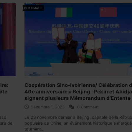
DIPLOMATIE
ire:
Coopération Sino-ivoirienne/ Célébration 
ôte
40e anniversaire à Beijing : Pékin et Abidj
signent plusieurs Mémorandum d’Entente
Décembre 1, 2023
0 Comment
osso
Le 23 novembre dernier à Beijing, capitale de la Répub
lors de
populaire de Chine, un événement historique a marqué
tournant…