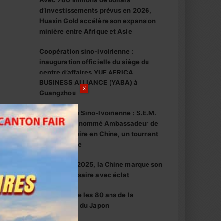
Avec 780 millions de dollars
d’investissements prévus en 2026,
Huaxin Gold accélère son expansion
minière entre Afrique et Asie
Coopération sino-ivoirienne :
inauguration officielle du siège du
centre d’affaires YUE AFRICA
BUSINESS ALLIANCE (YABA) à
X
Guangzhou
Coopération Sino-Ivoirienne : S.E.M.
Abou Dosso nommé Ambassadeur de
la Côte d’Ivoire en Chine, un tournant
diplomatique
1er octobre 2025, la Chine marque son
76e anniversaire avec éclat
La Chine fête les 80 ans de la
capitulation du Japon