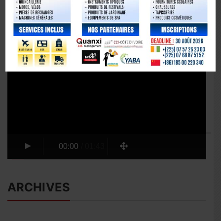
Lecteur
vidéo
00:00
/
01:43
ARCHIVES