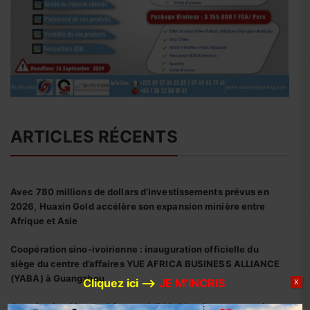
ARTICLES RÉCENTS
Avec 780 millions de dollars d’investissements prévus en
2026, Huaxin Gold accélère son expansion minière entre
Afrique et Asie
Coopération sino-ivoirienne : inauguration officielle du
siège du centre d’affaires YUE AFRICA BUSINESS ALLIANCE
(YABA) à Guangzhou
Cliquez ici –>
JE M’INCRIS
X
Coopération Sino-Ivoirienne : S.E.M. Abou Dosso nommé