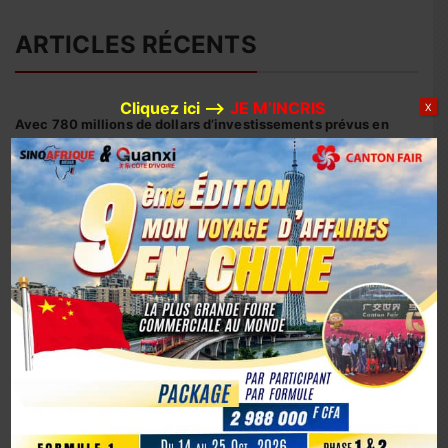
ARTICLES RÉCENTS
Cliquez ici –>
JE M’INCRIS
X
Avec 780 millions de dollars d’investissements prévus en
2026, Huaxin Gold accélère son expansion minière entre
Afrique et Asie
Coopération sino-ivoirienne : inauguration officielle du
siège du centre d’affaires YUE AFRICA BUSINESS ALLIANCE
(YABA) à Guangzhou
Coopération Sino-Ivoirienne : S.E.M. Abou Dosso nommé
Ambassadeur de la Côte d’Ivoire en Chine, un tournant
diplomatique
1er octobre 2025, la Chine marque son 76e anniversaire
avec éclat
La Chine fête les 80 ans de la capitulation du Japon