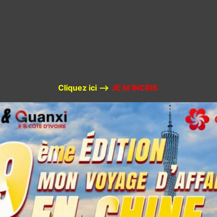
Cliquez ici –>
JE M’INCRIS