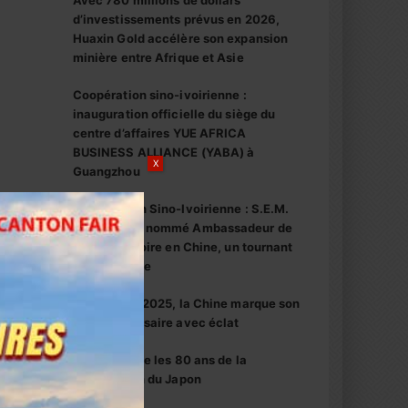
Avec 780 millions de dollars
d’investissements prévus en 2026,
Huaxin Gold accélère son expansion
minière entre Afrique et Asie
Coopération sino-ivoirienne :
inauguration officielle du siège du
centre d’affaires YUE AFRICA
BUSINESS ALLIANCE (YABA) à
X
Guangzhou
Coopération Sino-Ivoirienne : S.E.M.
Abou Dosso nommé Ambassadeur de
la Côte d’Ivoire en Chine, un tournant
diplomatique
1er octobre 2025, la Chine marque son
76e anniversaire avec éclat
La Chine fête les 80 ans de la
capitulation du Japon