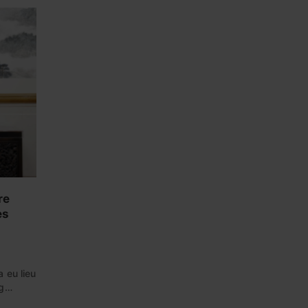
re
es
 eu lieu
ng…