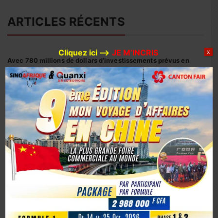
ARTICLES RÉCENTS
Cliquez ici –>
JE M’INCRIS
X
Avec 780 millions de dollars d’investissements prévus en
2026, Huaxin Gold accélère son expansion minière entre
Afrique et Asie
Coopération sino-ivoirienne : inauguration officielle du
siège du centre d’affaires YUE AFRICA BUSINESS ALLIANCE
(YABA) à Guangzhou
Coopération Sino-Ivoirienne : S.E.M. Abou Dosso nommé
Ambassadeur de la Côte d’Ivoire en Chine, un tournant
diplomatique
1er octobre 2025, la Chine marque son 76e anniversaire
avec éclat
La Chine fête les 80 ans de la capitulation du Japon