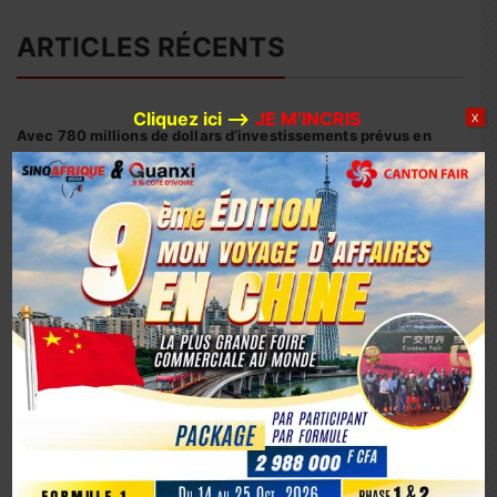
ARTICLES RÉCENTS
Cliquez ici –>
JE M’INCRIS
X
Avec 780 millions de dollars d’investissements prévus en
2026, Huaxin Gold accélère son expansion minière entre
Afrique et Asie
Coopération sino-ivoirienne : inauguration officielle du
siège du centre d’affaires YUE AFRICA BUSINESS ALLIANCE
(YABA) à Guangzhou
Coopération Sino-Ivoirienne : S.E.M. Abou Dosso nommé
Ambassadeur de la Côte d’Ivoire en Chine, un tournant
diplomatique
1er octobre 2025, la Chine marque son 76e anniversaire
avec éclat
La Chine fête les 80 ans de la capitulation du Japon