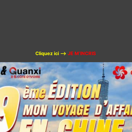
Cliquez ici –>
JE M’INCRIS