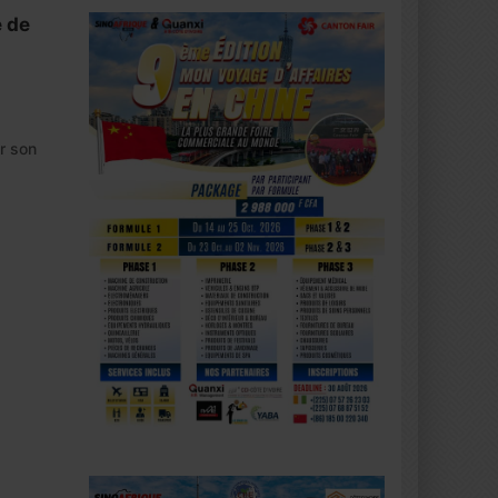
e de
er son