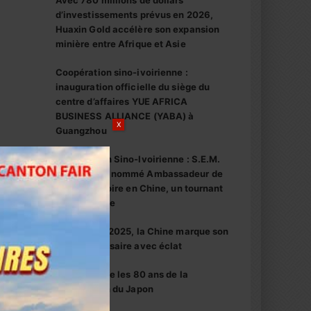
Avec 780 millions de dollars
d’investissements prévus en 2026,
Huaxin Gold accélère son expansion
minière entre Afrique et Asie
Coopération sino-ivoirienne :
inauguration officielle du siège du
centre d’affaires YUE AFRICA
BUSINESS ALLIANCE (YABA) à
X
Guangzhou
Coopération Sino-Ivoirienne : S.E.M.
Abou Dosso nommé Ambassadeur de
la Côte d’Ivoire en Chine, un tournant
diplomatique
1er octobre 2025, la Chine marque son
76e anniversaire avec éclat
La Chine fête les 80 ans de la
capitulation du Japon