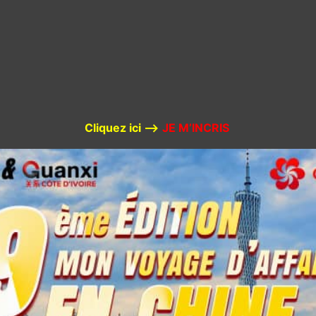
Cliquez ici –>
JE M’INCRIS