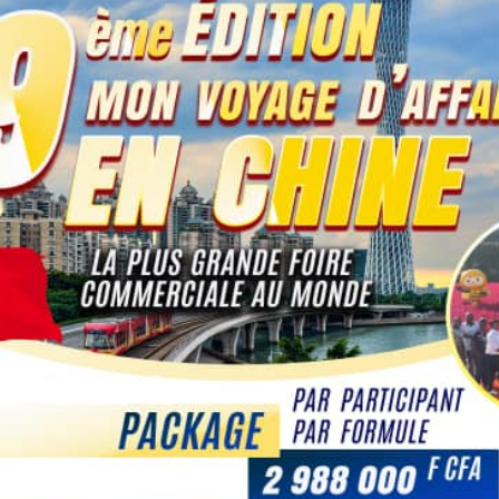
Intervention de M. Géraud Randolphe K. depuis la
iale sino-africaine, a encouragé les entrepreneurs
fin de booster leurs revenus.