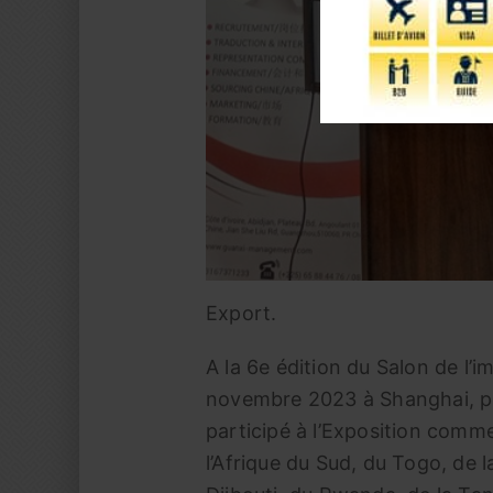
Export.
A la 6e édition du Salon de l’i
novembre 2023 à Shanghai, plu
participé à l’Exposition commer
l’Afrique du Sud, du Togo, de 