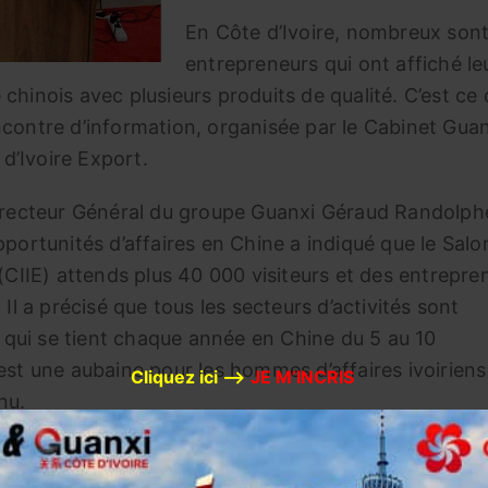
En Côte d’Ivoire, nombreux sont
entrepreneurs qui ont affiché le
chinois avec plusieurs produits de qualité. C’est ce 
ncontre d’information, organisée par le Cabinet Gua
d’Ivoire Export.
Directeur Général du groupe Guanxi Géraud Randolph
pportunités d’affaires en Chine a indiqué que le Salo
 (CIIE) attends plus 40 000 visiteurs et des entrepre
 Il a précisé que tous les secteurs d’activités sont
qui se tient chaque année en Chine du 5 au 10
est une aubaine pour les hommes d’affaires ivoiriens
Cliquez ici –>
JE M’INCRIS
nu.
ffaires à se saisir de cette opportunité en vue de b
es. La Chine est ouverte et elle a besoin des produit