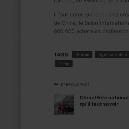
Djibouti, du Rwanda, de la Ta
Il faut noter que depuis sa cr
de Chine, le Salon Internationa
800 000 acheteurs professionn
TAGS:
Afrique
Agence Côte d'
Chine
PREVIOUS POST
Chine/Fête national
qu’il faut savoir