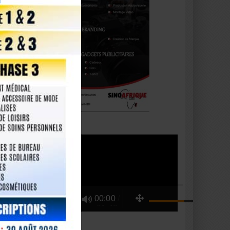
te
le
urs
 un
atives
ôte
agner
Lecteur
 a fait
vidéo
s
x, de
Utilisez
00:00
/
ntes
01:43
les
flèches