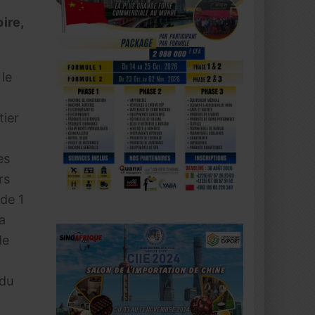
ire,
 le
ier
es
rs
 de 1
la
de
 du