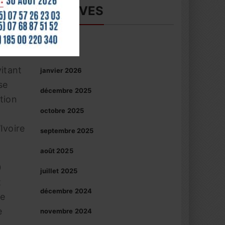
es
ARCHIVES
haut/bas
ires
pour
vant
augmenter
mars 2026
ou
vitant
janvier 2026
diminuer
se
le
décembre 2025
tion
volume.
octobre 2025
Ivoire
septembre 2025
août 2025
0
juillet 2025
t
décembre 2024
de
e
novembre 2024