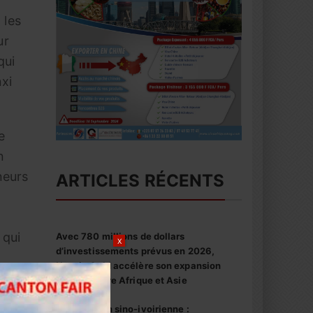
 les
ur
qui
nxi
e
n
neurs
ARTICLES RÉCENTS
 qui
Avec 780 millions de dollars
X
d’investissements prévus en 2026,
Huaxin Gold accélère son expansion
minière entre Afrique et Asie
ooster
Coopération sino-ivoirienne :
s