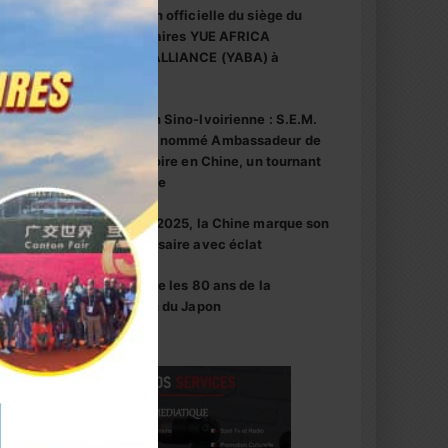
inauguration officielle du siège du
centre d’affaires YUE AFRICA
BUSINESS ALLIANCE (YABA) à
Guangzhou
Coopération Sino-Ivoirienne : S.E.M.
Abou Dosso nommé Ambassadeur de
la Côte d’Ivoire en Chine, un tournant
diplomatique
1er octobre 2025, la Chine marque son
76e anniversaire avec éclat
La Chine fête les 80 ans de la
capitulation du Japon
 Chine