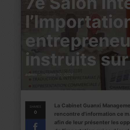
7e Salon Int
l’Importatio
entrepreneur
instruits su
admin
octobre 10, 2024
La Cabinet Guanxi Management
SHARES
0
rencontre d’information ce m
afin de leur présenter les opp