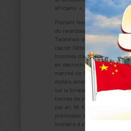
africains », a-t-il déclaré.
Prenant l’exemple
du rwandais Dieudonné
Twahirwa qui a réussi à
capter l’attention des
hommes d’affaires chinois
en décrochant un
marché de 100 millions de
dollars américains portant
sur la livraison de 50,000
tonnes de piments séchés
par an, M. Kiechiedou,
promoteur de la foire commerc
ivoiriens à s’investir à fond a