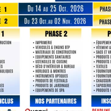
rketing et Manifestions Commerciale de l’Agence Cô
 indiqué que l’Agence étatique sera toujours disponib
urs ivoiriens à réaliser leurs rêves. Elle a par aille
participer au CIIE 2024 qui ,selon elle, pourrait être
alisation de leurs ambitions.
A la question de savoir les initi
mises en place par l’Agence C
d’Ivoire Export, pour accomp
les entreprises ivoiriennes, elle
savoir que l’Agence identifie le
canaux de vente adaptés, qu’il
s’agisse de distributeurs locau
plateformes en ligne, ou de ve
directes, se renseigne sur les