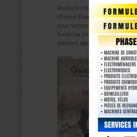
Assita Koné, Directrice du ma
d’Ivoire Export a pour sa part
pour accompagner les entreprene
invité les hommes d’affaires à 
élément déclencheur dans la ré