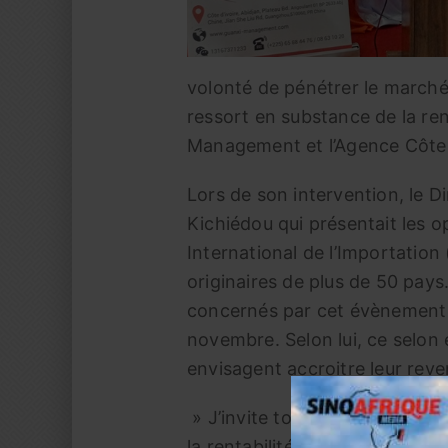
volonté de pénétrer le marché 
ressort en substance de la re
Management et l’Agence Côte 
Lors de son intervention, le 
Kichiédou qui présentait les o
International de l’Importation
originaires de plus de 50 pays.
concernés par cet évènement 
novembre. Selon lui, ce selon 
envisagent accroitre leur reve
» J’invite tous les hommes d’a
la rentabilité de vos entrepris