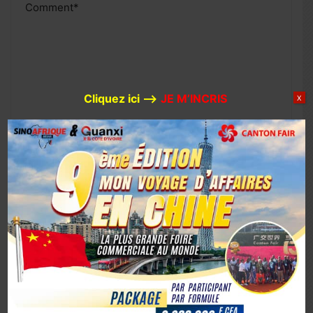
Cliquez ici –>
JE M’INCRIS
X