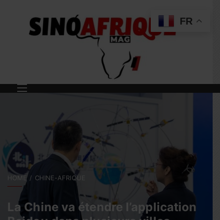
FR
HOME
CHINE-AFRIQUE
La Chine va étendre l’application