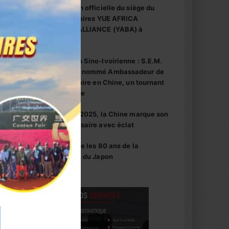
inauguration officielle du siège du
centre d’affaires YUE AFRICA
BUSINESS ALLIANCE (YABA) à
Guangzhou
Coopération Sino-Ivoirienne : S.E.M.
Abou Dosso nommé Ambassadeur de
la Côte d’Ivoire en Chine, un tournant
diplomatique
1er octobre 2025, la Chine marque son
76e anniversaire avec éclat
La Chine fête les 80 ans de la
capitulation du Japon