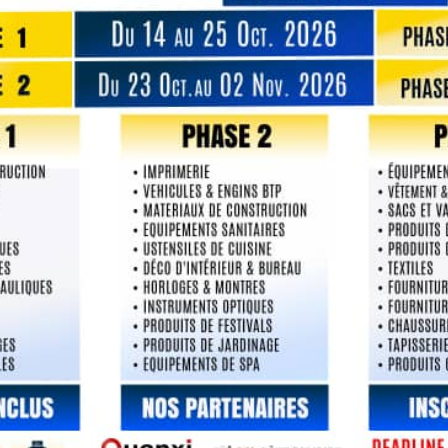
centre d’affaires YUE AFRICA BUSI
ALLIANCE (YABA) à Guangzhou
janvier 21, 2026
first to comment.
as publiée.
Les champs obligatoires sont indiqués 