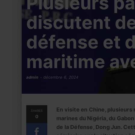
Plusieurs pa
discutent d
défense et d
maritime av
admin
décembre 6, 2024
En visite en Chine, plusieurs
SHARES
0
marines du Nigéria, du Gabon 
de la Défense, Dong Jun. Cett