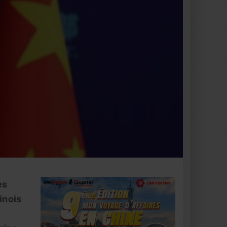
es
inois