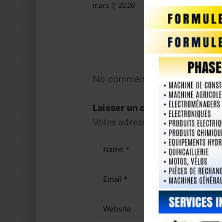
mars 7, 2026
No comments yet! You be the 
Laisser un commentaire
Votre adresse e-mail ne sera p