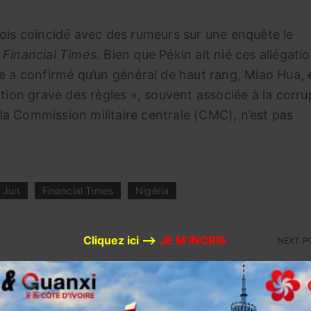
fois coïncidé avec des rumeurs sur une enquête le
e
Financial Times
. Bien que Pékin ait nié ces allégatio
e a confirmé qu’un général de haut rang, Miao Hua, é
ation grave des règles », souvent associée à la corru
a Commission militaire centrale (CMC), n’est pas
 Jun
Financial Times
Nigéria
Cliquez ici –>
JE M’INCRIS
NEXT 
à propos
Coopération Chine-Maroc :
inture et
l’accord entre les deux pays
qui pourrait isoler à jamais