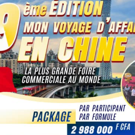
l’Europe
2026,
ansion
Coopération sino-ivoirienne :
inauguration officielle du siège du