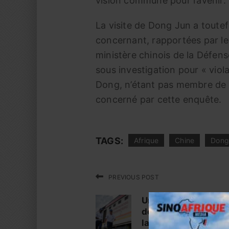
vision commune pour l’avenir.
La visite de Dong Jun a toute
concernant, rapportées par l
ministère chinois de la Défens
sous investigation pour « viol
Dong, n’étant pas membre de l
concerné par cette enquête.
TAGS:
Afrique
Chine
Dong
PREVIOUS POST
Un expert Africain 
de l’initiative ”la Ce
la Route”(ICR)