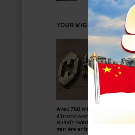
YOUR MIGHT ALSO LIKE
Avec 780 millions de dollars
d’investissements prévus en 
Huaxin Gold accélère son exp
minière entre Afrique et Asie