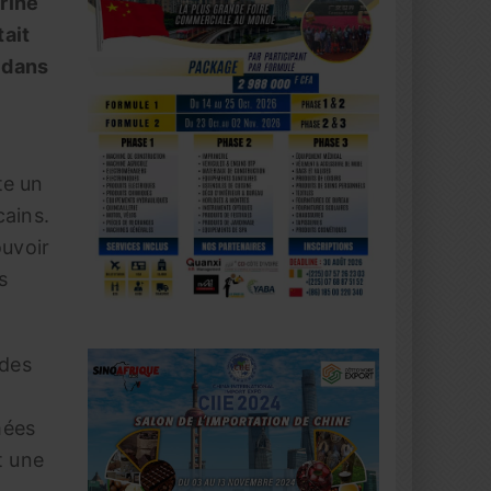
arine
tait
s dans
te un
cains.
ouvoir
s
 des
t
mées
t une