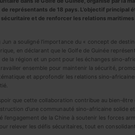
uritaire dans le Golfe de Guinée, organisé par la m
 de représentants de 18 pays. L’objectif principal é
 sécuritaire et de renforcer les relations maritime
 Jun a souligné l’importance du « concept de destin
Afrique, en déclarant que le Golfe de Guinée représen
e la région et un pont pour les échanges sino-afri
e travailler ensemble pour maintenir la sécurité, prom
ématique et approfondir les relations sino-africaine
tié.
poir que cette collaboration contribue au bien-être
nstruction d’une communauté sino-africaine solide e
mé l’engagement de la Chine à soutenir les forces ar
our relever les défis sécuritaires, tout en consolidan