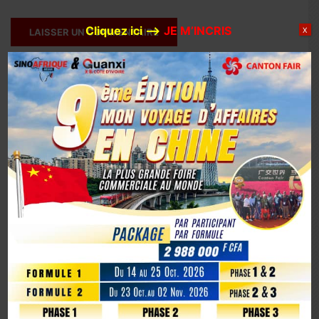
Cliquez ici –>
JE M’INCRIS
X