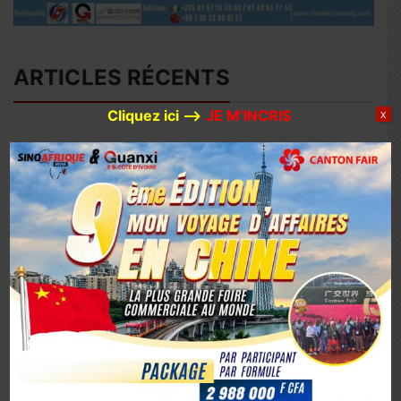
ARTICLES RÉCENTS
Cliquez ici –>
JE M’INCRIS
X
Avec 780 millions de dollars d’investissements prévus en
2026, Huaxin Gold accélère son expansion minière entre
Afrique et Asie
Coopération sino-ivoirienne : inauguration officielle du
siège du centre d’affaires YUE AFRICA BUSINESS ALLIANCE
(YABA) à Guangzhou
Coopération Sino-Ivoirienne : S.E.M. Abou Dosso nommé
Ambassadeur de la Côte d’Ivoire en Chine, un tournant
diplomatique
1er octobre 2025, la Chine marque son 76e anniversaire
avec éclat