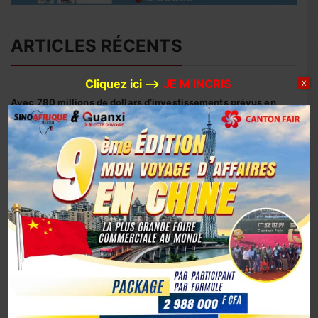
ARTICLES RÉCENTS
Cliquez ici –>
JE M’INCRIS
X
Avec 780 millions de dollars d’investissements prévus en
2026, Huaxin Gold accélère son expansion minière entre
Afrique et Asie
Coopération sino-ivoirienne : inauguration officielle du
siège du centre d’affaires YUE AFRICA BUSINESS ALLIANCE
(YABA) à Guangzhou
Coopération Sino-Ivoirienne : S.E.M. Abou Dosso nommé
Ambassadeur de la Côte d’Ivoire en Chine, un tournant
diplomatique
1er octobre 2025, la Chine marque son 76e anniversaire
avec éclat