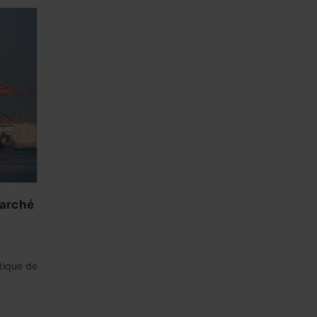
marché
tique de