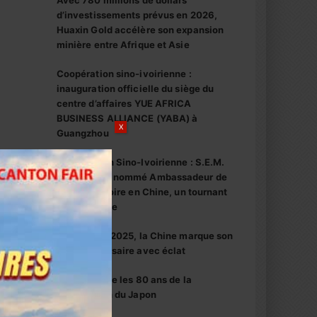
Avec 780 millions de dollars
d’investissements prévus en 2026,
Huaxin Gold accélère son expansion
minière entre Afrique et Asie
Coopération sino-ivoirienne :
inauguration officielle du siège du
centre d’affaires YUE AFRICA
BUSINESS ALLIANCE (YABA) à
X
Guangzhou
Coopération Sino-Ivoirienne : S.E.M.
Abou Dosso nommé Ambassadeur de
la Côte d’Ivoire en Chine, un tournant
diplomatique
1er octobre 2025, la Chine marque son
76e anniversaire avec éclat
La Chine fête les 80 ans de la
capitulation du Japon