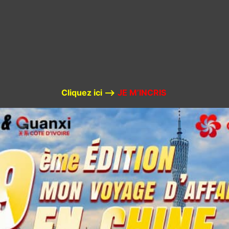
Cliquez ici –>
JE M’INCRIS