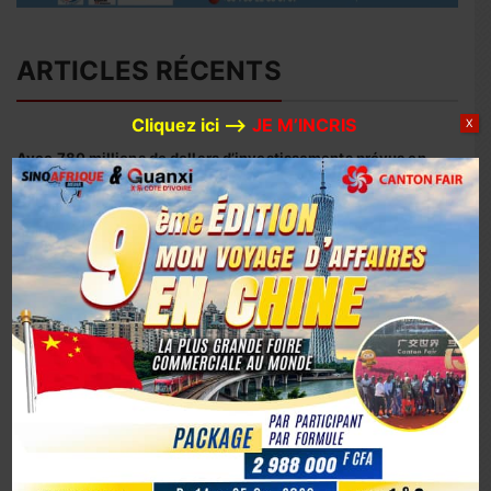
ARTICLES RÉCENTS
Cliquez ici –>
JE M’INCRIS
X
Avec 780 millions de dollars d’investissements prévus en
2026, Huaxin Gold accélère son expansion minière entre
Afrique et Asie
Coopération sino-ivoirienne : inauguration officielle du
siège du centre d’affaires YUE AFRICA BUSINESS ALLIANCE
(YABA) à Guangzhou
Coopération Sino-Ivoirienne : S.E.M. Abou Dosso nommé
Ambassadeur de la Côte d’Ivoire en Chine, un tournant
diplomatique
1er octobre 2025, la Chine marque son 76e anniversaire
avec éclat