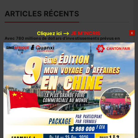
ARTICLES RÉCENTS
Cliquez ici –>
JE M’INCRIS
X
Avec 780 millions de dollars d’investissements prévus en
2026, Huaxin Gold accélère son expansion minière entre
Afrique et Asie
Coopération sino-ivoirienne : inauguration officielle du
siège du centre d’affaires YUE AFRICA BUSINESS ALLIANCE
(YABA) à Guangzhou
Coopération Sino-Ivoirienne : S.E.M. Abou Dosso nommé
Ambassadeur de la Côte d’Ivoire en Chine, un tournant
diplomatique
1er octobre 2025, la Chine marque son 76e anniversaire
avec éclat
La Chine fête les 80 ans de la capitulation du Japon