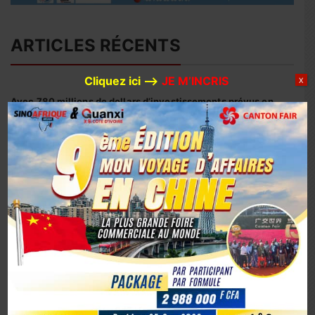
ARTICLES RÉCENTS
Cliquez ici –>
JE M’INCRIS
X
Avec 780 millions de dollars d’investissements prévus en
2026, Huaxin Gold accélère son expansion minière entre
Afrique et Asie
Coopération sino-ivoirienne : inauguration officielle du
siège du centre d’affaires YUE AFRICA BUSINESS ALLIANCE
(YABA) à Guangzhou
Coopération Sino-Ivoirienne : S.E.M. Abou Dosso nommé
Ambassadeur de la Côte d’Ivoire en Chine, un tournant
diplomatique
1er octobre 2025, la Chine marque son 76e anniversaire
avec éclat