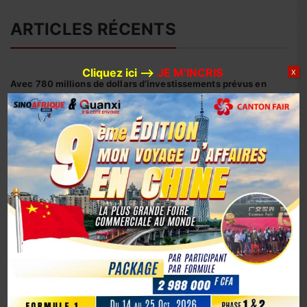
ARTICLES RÉCENTS
Cliquez ici –>
JE M’INCRIS
X
Avec 780 millions de dollars d’investissements prévus en
2026, Huaxin Gold accélère son expansion minière entre
Afrique et Asie
Coopération sino-ivoirienne : inauguration officielle du
siège du centre d’affaires YUE AFRICA BUSINESS ALLIANCE
(YABA) à Guangzhou
Coopération Sino-Ivoirienne : S.E.M. Abou Dosso nommé
Ambassadeur de la Côte d’Ivoire en Chine, un tournant
diplomatique
1er octobre 2025, la Chine marque son 76e anniversaire
avec éclat
La Chine fête les 80 ans de la capitulation du Japon