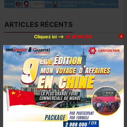
ARTICLES RÉCENTS
Cliquez ici –>
JE M’INCRIS
X
Avec 780 millions de dollars d’investissements prévus en
2026, Huaxin Gold accélère son expansion minière entre
Afrique et Asie
Coopération sino-ivoirienne : inauguration officielle du
siège du centre d’affaires YUE AFRICA BUSINESS ALLIANCE
(YABA) à Guangzhou
Coopération Sino-Ivoirienne : S.E.M. Abou Dosso nommé
Ambassadeur de la Côte d’Ivoire en Chine, un tournant
diplomatique
1er octobre 2025, la Chine marque son 76e anniversaire
avec éclat