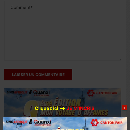
Cliquez ici –>
JE M’INCRIS
X