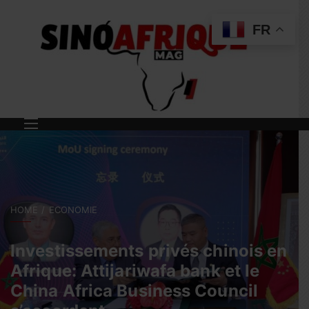
FR
HOME
ECONOMIE
Investissements privés chinois en
Afrique: Attijariwafa bank et le
China Africa Business Council