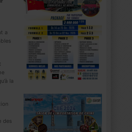
ur
at a
ables
t
ne
u’à la
tion
e des