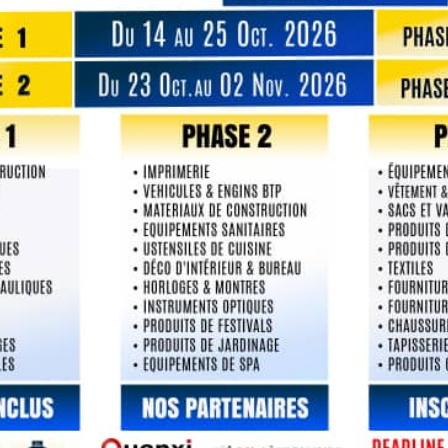
ou
diplomatique
décembre 8, 2025
first to comment.
as publiée.
Les champs obligatoires sont indiqués 