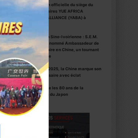
inauguration officielle du siège du
centre d’affaires YUE AFRICA
BUSINESS ALLIANCE (YABA) à
Guangzhou
Coopération Sino-Ivoirienne : S.E.M.
Abou Dosso nommé Ambassadeur de
la Côte d’Ivoire en Chine, un tournant
diplomatique
1er octobre 2025, la Chine marque son
76e anniversaire avec éclat
La Chine fête les 80 ans de la
capitulation du Japon
.
e la