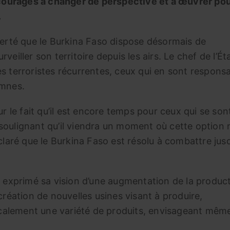
encouragés à changer de perspective et à œuvrer po
.
fierté que le Burkina Faso dispose désormais de
veiller son territoire depuis les airs. Le chef de l’Ét
s terroristes récurrentes, ceux qui en sont respons
emnes.
ur le fait qu’il est encore temps pour ceux qui se son
soulignant qu’il viendra un moment où cette option 
claré que le Burkina Faso est résolu à combattre jusq
a exprimé sa vision d’une augmentation de la produc
création de nouvelles usines visant à produire,
alement une variété de produits, envisageant mêm