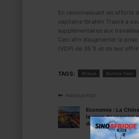
En reconnaissant les efforts dé
capitaine Ibrahim Traoré a so
supplémentaires aux travailleu
Ceci afin d’augmenter la prise
(VDP) de 35 % et de leur offri
TAGS:
Afrique
Burkina Faso
PREVIOUS POST
Economie : La Chin
le rang de premier p
de la Guinée