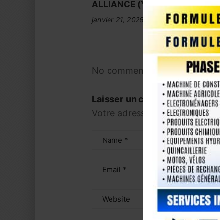
ALLIANCE (YABA) à Guangzh
janvier 21, 2026
No comments yet! You be the 
Laisser un commentaire
Votre adresse e-mail ne sera p