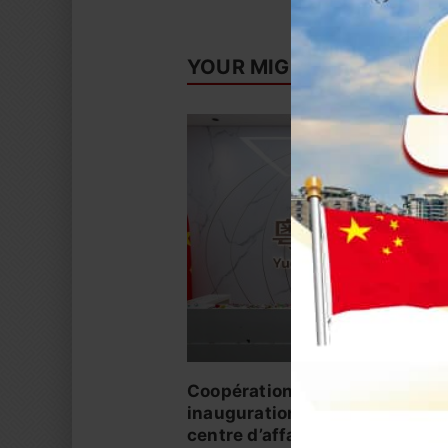
YOUR MIGHT ALSO LIKE
Coopération sino-ivoirienne :
inauguration officielle du siè
centre d’affaires YUE AFRICA