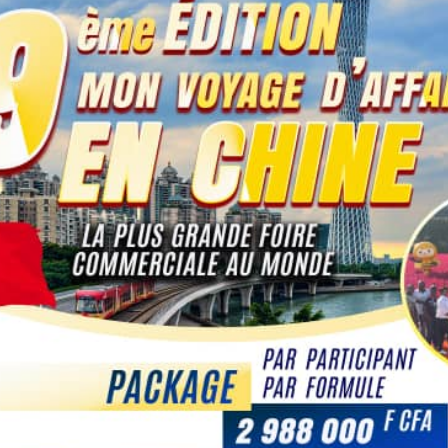
Coopération Sino-Ivoirienne : S.E.M
ge du
Abou Dosso nommé Ambassadeur d
 BUSINESS
Côte d’Ivoire en Chine, un tournant