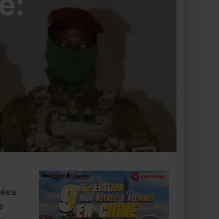
e:
gées
s