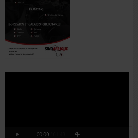
Lecteur
vidéo
00:00
/
01:43