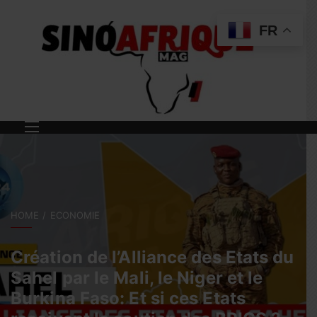
FR
HOME
ECONOMIE
Création de l’Alliance des Etats du
Sahel par le Mali, le Niger et le
Burkina Faso: Et si ces Etats