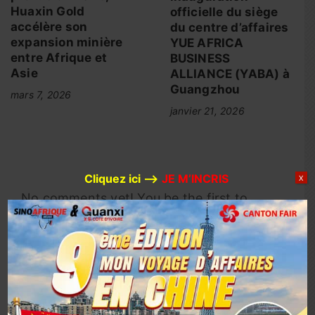
Huaxin Gold
officielle du siège
accélère son
du centre d’affaires
expansion minière
YUE AFRICA
entre Afrique et
BUSINESS
Asie
ALLIANCE (YABA) à
Guangzhou
mars 7, 2026
janvier 21, 2026
Cliquez ici –>
JE M’INCRIS
X
No comments yet! You be the first to
comment.
Laisser un commentaire
Votre adresse e-mail ne sera pas publiée.
Les
champs obligatoires sont indiqués avec
*