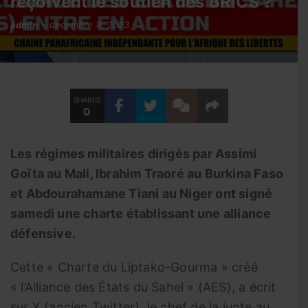
reçoivent le soutien des BRICS ?
admin
décembre 8, 2023
SHARES
0
Les régimes militaires dirigés par Assimi
Goïta au Mali, Ibrahim Traoré au Burkina Faso
et Abdourahamane Tiani au Niger ont signé
samedi une charte établissant une alliance
défensive.
Cette « Charte du Liptako-Gourma » créé
« l’Alliance des États du Sahel » (AES), a écrit
sur X (ancien Twitter), le chef de la junte au