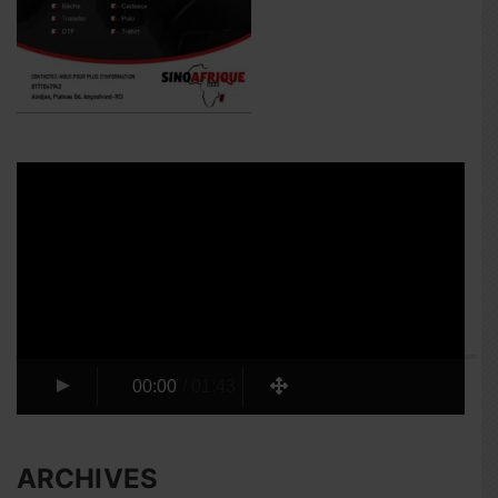
Lecteur
vidéo
00:00
/
01:43
ARCHIVES