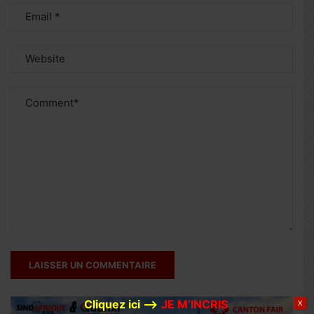
Cliquez ici –>
JE M’INCRIS
X