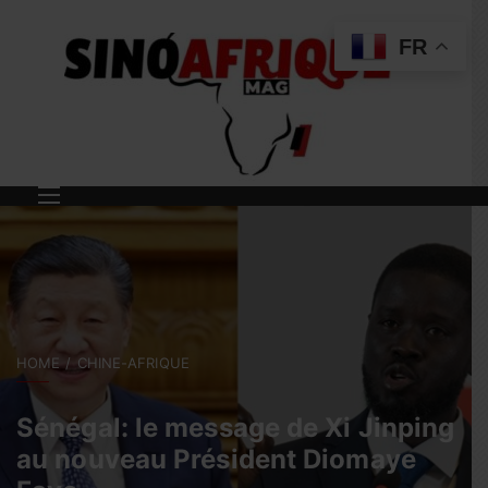
FR
HOME
CHINE-AFRIQUE
Sénégal: le message de Xi Jinping
au nouveau Président Diomaye