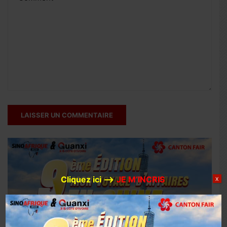
Cliquez ici –>
JE M’INCRIS
X