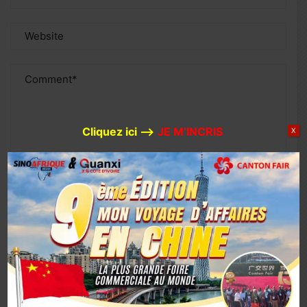
Cliquez ici –>
JE M’INCRIS
X